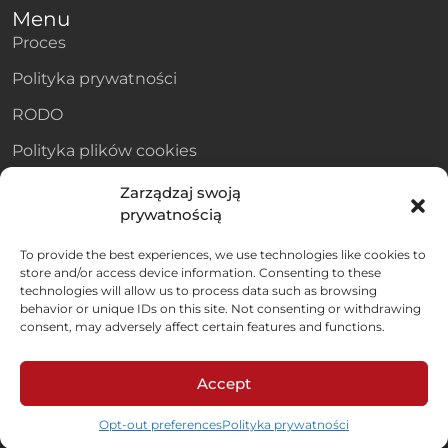
Menu
Proces
Polityka prywatności
RODO
Polityka plików cookies
Dane kontaktowe
Zarządzaj swoją
Adres e-mail
prywatnością
private.label@amtra.pl
Biuro
To provide the best experiences, we use technologies like cookies to
store and/or access device information. Consenting to these
ul. Schonów 3, 41-200
technologies will allow us to process data such as browsing
Sosnowiec
behavior or unique IDs on this site. Not consenting or withdrawing
consent, may adversely affect certain features and functions.
Accept
Wszelkie prawa zastrzeżone
©
2026 Amtra Sp. z o.o
Opt-out preferences
Polityka prywatności