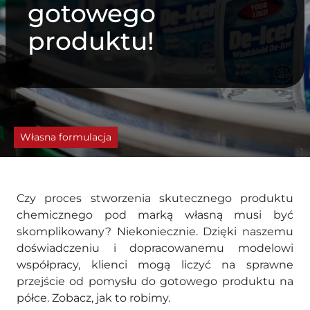
gotowego
produktu!
Własna formulacja
Czy proces stworzenia skutecznego produktu
chemicznego pod marką własną musi być
skomplikowany? Niekoniecznie. Dzięki naszemu
doświadczeniu i dopracowanemu modelowi
współpracy, klienci mogą liczyć na sprawne
przejście od pomysłu do gotowego produktu na
półce. Zobacz, jak to robimy.