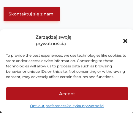
Skontaktuj się z nami
Zarządzaj swoją
prywatnością
To provide the best experiences, we use technologies like cookies to
store and/or access device information. Consenting to these
technologies will allow us to process data such as browsing
behavior or unique IDs on this site. Not consenting or withdrawing
consent, may adversely affect certain features and functions.
ul. Schonów 3, 41-200 Sosnowiec
Accept
NIP: 625-000-92-41, KRS 0000063436,
Opt-out preferences
Polityka prywatności
BDO: 000026928
LinkedIn
Facebook