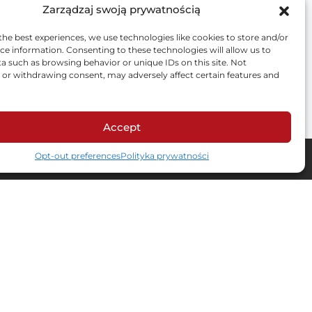
Zarządzaj swoją prywatnością
Skontaktuj się z nami
the best experiences, we use technologies like cookies to store and/or
rzmy wspólnie
ce information. Consenting to these technologies will allow us to
a such as browsing behavior or unique IDs on this site. Not
or withdrawing consent, may adversely affect certain features and
Accept
Opt-out preferences
Polityka prywatności
Dane kontaktowe
Adres e-mail
private.label@amtra.pl
ści
Biuro
ul. Schonów 3, 41-200
Sosnowiec
ookies