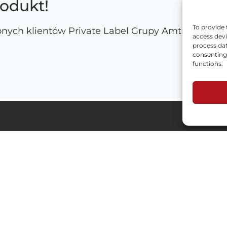
rodukt!
To provide 
nych klientów Private Label Grupy Amtra i stwó
access devi
process dat
consenting 
functions.
Branże
Menu
Automotive
Proces
HoReCa
Polityka prywatno
Własna formulacja
RODO
Chemia techniczna
Polityka plików c