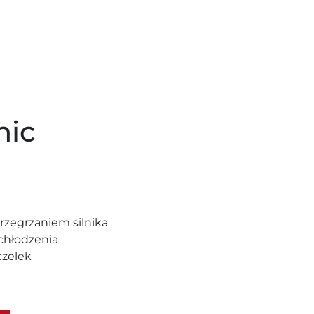
nic
rzegrzaniem silnika
 chłodzenia
czelek