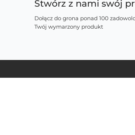
Stwórz z nami swój p
Dołącz do grona ponad 100 zadowolo
Twój wymarzony produkt
ul. Schonów 3, 41-200 Sosnowiec
NIP: 625-000-92-41, KRS 0000063436,