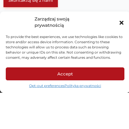
Skontaktuj się z nami
Zarządzaj swoją
prywatnością
To provide the best experiences, we use technologies like cookies to
store and/or access device information. Consenting to these
technologies will allow us to process data such as browsing
behavior or unique IDs on this site. Not consenting or withdrawing
consent, may adversely affect certain features and functions.
ul. Schonów 3, 41-200 Sosnowiec
Accept
NIP: 625-000-92-41, KRS 0000063436,
Opt-out preferences
Polityka prywatności
BDO: 000026928
LinkedIn
Facebook
Branże
Automotive