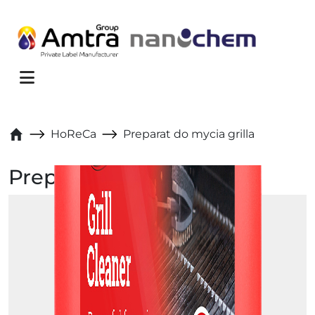
Skip to content
Menu
HoReCa
Preparat do mycia grilla
Preparat do mycia grilla